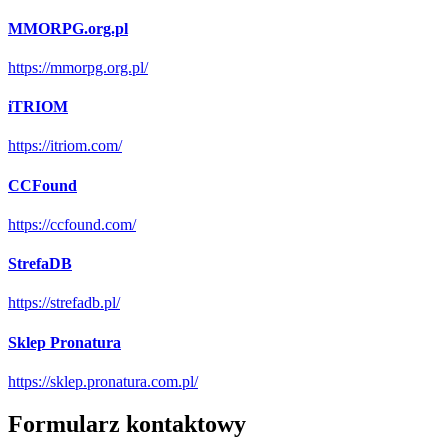
MMORPG.org.pl
https://mmorpg.org.pl/
iTRIOM
https://itriom.com/
CCFound
https://ccfound.com/
StrefaDB
https://strefadb.pl/
Sklep Pronatura
https://sklep.pronatura.com.pl/
Formularz kontaktowy