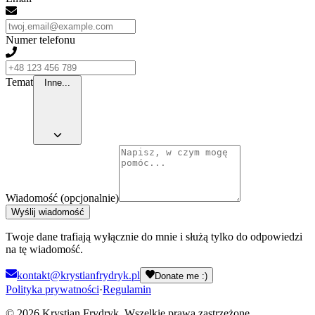
Numer telefonu
Temat
Inne...
Wiadomość (opcjonalnie)
Wyślij wiadomość
Twoje dane trafiają wyłącznie do mnie i służą tylko do odpowiedzi
na tę wiadomość.
kontakt@krystianfrydryk.pl
Donate me :)
Polityka prywatności
·
Regulamin
©
2026
Krystian Frydryk. Wszelkie prawa zastrzeżone.