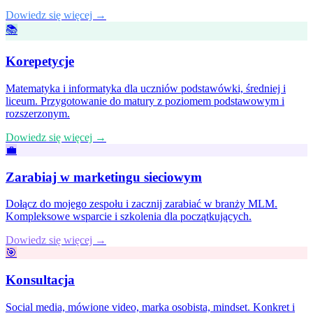
Dowiedz się więcej →
📚
Korepetycje
Matematyka i informatyka dla uczniów podstawówki, średniej i
liceum. Przygotowanie do matury z poziomem podstawowym i
rozszerzonym.
Dowiedz się więcej →
💼
Zarabiaj w marketingu sieciowym
Dołącz do mojego zespołu i zacznij zarabiać w branży MLM.
Kompleksowe wsparcie i szkolenia dla początkujących.
Dowiedz się więcej →
🎯
Konsultacja
Social media, mówione video, marka osobista, mindset. Konkret i